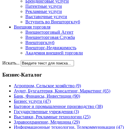
Брендинговые услуги
Патентные услуги
Рекламные услуги
Выставочные услуги
Вступить во Внешторгклуб
Внешняя торговля
Внешнеторговый Агент
Внешнеторговая Служба
Внешторгклуб
Внешторг-Недвижимость
Академия внешней торговли
Искать...
Бизнес-Каталог
Агропром, Сельское хозяйство
(9)
Аудит, Бухгалтерия, Консалтинг, Маркетинг
(65)
Банк, Финансы, Инвестиции
(90)
Бизнес услуги
(47)
Бытовое и промышленное производство
(38)
Государственные учреждения
(3)
Выставки, Рекламные технологии
(25)
Здравоохранение, Медицина
(29)
Информационные технологии, Телекоммуникации
(47)