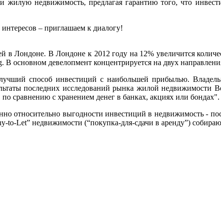
и жилую недвижимость, предлагая гарантию того, что инвес
 интересов – приглашаем к диалогу!
й в Лондоне. В Лондоне к 2012 году на 12% увеличится количе
ng. В основном девелопмент концентрируется на двух направления
 лучший способ инвестиций с наибольшей прибылью. Владел
льтаты последних исследований рынка жилой недвижимости Вели
по сравнению с хранением денег в банках, акциях или бондах".
нно относительно выгодности инвестиций в недвижимость - пос
uy-to-Let” недвижимости (“покупка-для-сдачи в аренду”) собир