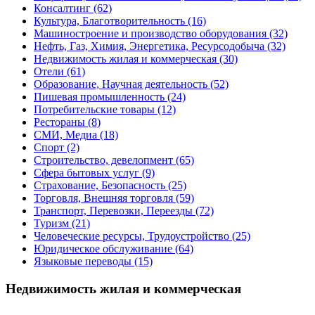
Консалтинг
(62)
Культура, Благотворительность
(16)
Машиностроение и производство оборудования
(32)
Нефть, Газ, Химия, Энергетика, Ресурсодобыча
(32)
Недвижимость жилая и коммерческая
(30)
Отели
(61)
Образование, Научная деятельность
(52)
Пишевая промышленность
(24)
Потребительские товары
(12)
Рестораны
(8)
СМИ, Медиа
(18)
Спорт
(2)
Строительство, девелопмент
(65)
Сфера бытовых услуг
(9)
Страхование, Безопасность
(25)
Торговля, Внешняя торговля
(59)
Транспорт, Перевозки, Переезды
(72)
Туризм
(21)
Человеческие ресурсы, Трудоустройство
(25)
Юридическое обслуживание
(64)
Языковые переводы
(15)
Недвижимость жилая и коммерческая