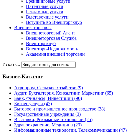
Брендинговые услуги
Патентные услуги
Рекламные услуги
Выставочные услуги
Вступить во Внешторгклуб
Внешняя торговля
Внешнеторговый Агент
Внешнеторговая Служба
Внешторгклуб
Внешторг-Недвижимость
Академия внешней торговли
Искать...
Бизнес-Каталог
Агропром, Сельское хозяйство
(9)
Аудит, Бухгалтерия, Консалтинг, Маркетинг
(65)
Банк, Финансы, Инвестиции
(90)
Бизнес услуги
(47)
Бытовое и промышленное производство
(38)
Государственные учреждения
(3)
Выставки, Рекламные технологии
(25)
Здравоохранение, Медицина
(29)
Информационные технологии, Телекоммуникации
(47)