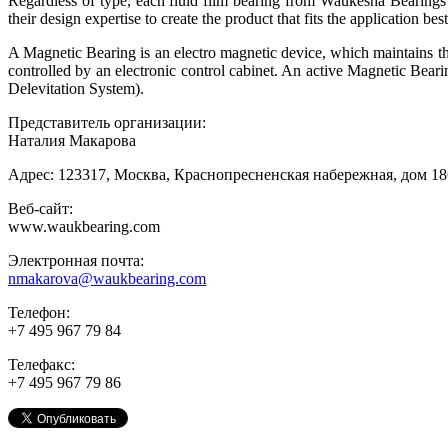
Regardless of type, each fluid film bearing from Waukesha Bearings 
their design expertise to create the product that fits the application be
A Magnetic Bearing is an electro magnetic device, which maintains the r
controlled by an electronic control cabinet. An active Magnetic Bearin
Delevitation System).
Представитель организации:
Наталия Макарова
Адрес: 123317, Москва, Краснопресненская набережная, дом 1
Веб-сайт:
www.waukbearing.com
Электронная почта:
nmakarova@waukbearing.com
Телефон:
+7 495 967 79 84
Телефакс:
+7 495 967 79 86