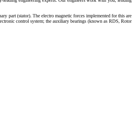
ry-leading engineering experts. Our engineers work with you, lending
nary part (stator). The electro magnetic forces implemented for this are
 electronic control system; the auxiliary bearings (known as RDS, Rotor