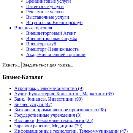
Брендинговые услуги
Патентные услуги
Рекламные услуги
Выставочные услуги
Вступить во Внешторгклуб
Внешняя торговля
Внешнеторговый Агент
Внешнеторговая Служба
Внешторгклуб
Внешторг-Недвижимость
Академия внешней торговли
Искать...
Бизнес-Каталог
Агропром, Сельское хозяйство
(9)
Аудит, Бухгалтерия, Консалтинг, Маркетинг
(65)
Банк, Финансы, Инвестиции
(90)
Бизнес услуги
(47)
Бытовое и промышленное производство
(38)
Государственные учреждения
(3)
Выставки, Рекламные технологии
(25)
Здравоохранение, Медицина
(29)
Информационные технологии, Телекоммуникации
(47)