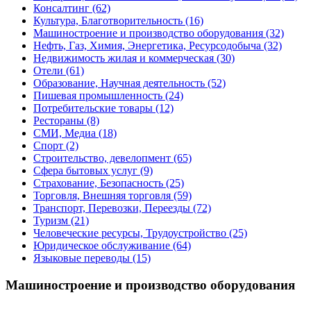
Консалтинг
(62)
Культура, Благотворительность
(16)
Машиностроение и производство оборудования
(32)
Нефть, Газ, Химия, Энергетика, Ресурсодобыча
(32)
Недвижимость жилая и коммерческая
(30)
Отели
(61)
Образование, Научная деятельность
(52)
Пишевая промышленность
(24)
Потребительские товары
(12)
Рестораны
(8)
СМИ, Медиа
(18)
Спорт
(2)
Строительство, девелопмент
(65)
Сфера бытовых услуг
(9)
Страхование, Безопасность
(25)
Торговля, Внешняя торговля
(59)
Транспорт, Перевозки, Переезды
(72)
Туризм
(21)
Человеческие ресурсы, Трудоустройство
(25)
Юридическое обслуживание
(64)
Языковые переводы
(15)
Машиностроение и производство оборудования