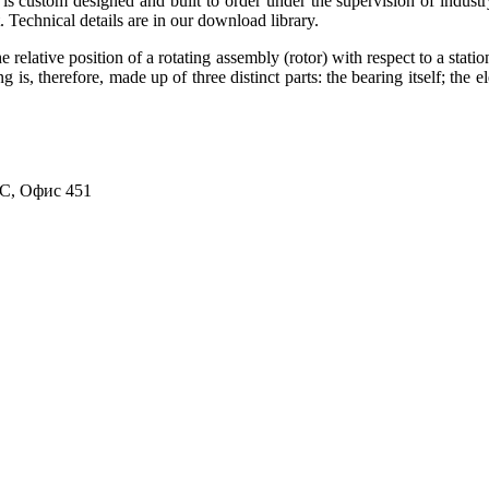
is custom designed and built to order under the supervision of indust
st. Technical details are in our download library.
elative position of a rotating assembly (rotor) with respect to a statio
g is, therefore, made up of three distinct parts: the bearing itself; the
8С, Офис 451