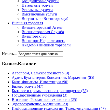
Брендинговые услуги
Патентные услуги
Рекламные услуги
Выставочные услуги
Вступить во Внешторгклуб
Внешняя торговля
Внешнеторговый Агент
Внешнеторговая Служба
Внешторгклуб
Внешторг-Недвижимость
Академия внешней торговли
Искать...
Бизнес-Каталог
Агропром, Сельское хозяйство
(9)
Аудит, Бухгалтерия, Консалтинг, Маркетинг
(65)
Банк, Финансы, Инвестиции
(90)
Бизнес услуги
(47)
Бытовое и промышленное производство
(38)
Государственные учреждения
(3)
Выставки, Рекламные технологии
(25)
Здравоохранение, Медицина
(29)
Информационные технологии, Телекоммуникации
(47)