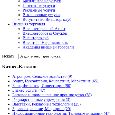
Брендинговые услуги
Патентные услуги
Рекламные услуги
Выставочные услуги
Вступить во Внешторгклуб
Внешняя торговля
Внешнеторговый Агент
Внешнеторговая Служба
Внешторгклуб
Внешторг-Недвижимость
Академия внешней торговли
Искать...
Бизнес-Каталог
Агропром, Сельское хозяйство
(9)
Аудит, Бухгалтерия, Консалтинг, Маркетинг
(65)
Банк, Финансы, Инвестиции
(90)
Бизнес услуги
(47)
Бытовое и промышленное производство
(38)
Государственные учреждения
(3)
Выставки, Рекламные технологии
(25)
Здравоохранение, Медицина
(29)
Информационные технологии, Телекоммуникации
(47)