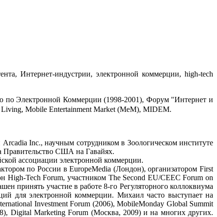
нта, Интернет-индустрии, электронной коммерции, high-tech
 по Электронной Коммерции (1998-2001), Форум "Интернет и
ving, Mobile Entertainment Market (MeM), MIDEM.
Arcadia Inc., научным сотрудником в Зоологическом институте
на Правительство США на Гавайях.
ской ассоциации электронной коммерции.
ктором по России в EuropeMedia (Лондон), организатором First
йсон High-Tech Forum, участником The Second EU/CEEC Forum on
лашен принять участие в работе 8-го Регуляторного коллоквиума
ций для электронной коммерции. Михаил часто выступает на
rnational Investment Forum (2006), MobileMonday Global Summit
08), Digital Marketing Forum (Москва, 2009) и на многих других.