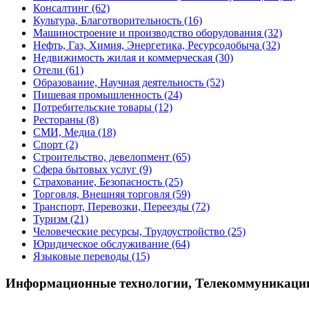
Консалтинг
(62)
Культура, Благотворительность
(16)
Машиностроение и производство оборудования
(32)
Нефть, Газ, Химия, Энергетика, Ресурсодобыча
(32)
Недвижимость жилая и коммерческая
(30)
Отели
(61)
Образование, Научная деятельность
(52)
Пишевая промышленность
(24)
Потребительские товары
(12)
Рестораны
(8)
СМИ, Медиа
(18)
Спорт
(2)
Строительство, девелопмент
(65)
Сфера бытовых услуг
(9)
Страхование, Безопасность
(25)
Торговля, Внешняя торговля
(59)
Транспорт, Перевозки, Переезды
(72)
Туризм
(21)
Человеческие ресурсы, Трудоустройство
(25)
Юридическое обслуживание
(64)
Языковые переводы
(15)
Информационные технологии, Телекоммуникаци