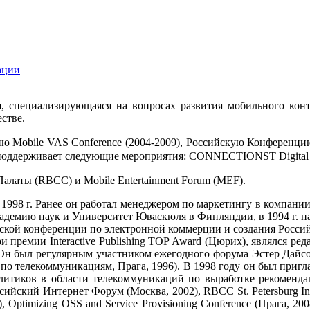
ации
, специализирующаяся на вопросах развития мобильного конте
стве.
 Mobile VAS Conference (2004-2009), Российскую Конференцию
поддерживает следующие мероприятия: CONNECTIONST Digital Li
алаты (RBCC) и Mobile Entertainment Forum (MEF).
1998 г. Ранее он работал менеджером по маркетингу в компании 
академию наук и Университет Юваскюля в Финляндии, в 1994 г. 
кой конференции по электронной коммерции и создания Россий
ремии Interactive Publishing TOP Award (Цюрих), являлся реда
aty. Он был регулярным участником ежегодного форума Эстер Да
я по телекоммуникациям, Прага, 1996). В 1998 году он был приг
олитиков в области телекоммуникаций по выработке рекоменда
йский Интернет Форум (Москва, 2002), RBCC St. Petersburg Inte
, Optimizing OSS and Service Provisioning Conference (Прага, 20