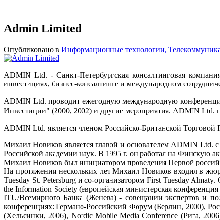
Admin Limited
Опубликовано в
Информационные технологии, Телекоммуник
ADMIN Ltd. - Санкт-Петербургская консалтинговая компания
инвестициях, бизнес-консалтинге и международном сотрудниче
ADMIN Ltd. проводит ежегодную международную конференцию
Инвестиции" (2000, 2002) и другие мероприятия. ADMIN Ltd. 
ADMIN Ltd. является членом Российско-Британской Торговой П
Михаил Новиков является главой и основателем ADMIN Ltd. c 
Российской академии наук. В 1995 г. он работал на Финскую 
Михаил Новиков был инициатором проведения Первой российс
На протяжении нескольких лет Михаил Новиков входил в жюри п
Tuesday St. Petersburg и со-организатором First Tuesday Alm
the Information Society (европейская министерская конференци
ITU/Всемирного Банка (Женева) - совещании экспертов и п
конференциях: Германо-Российский Форум (Берлин, 2000), Росси
(Хельсинки, 2006), Nordic Mobile Media Conference (Рига, 2006)