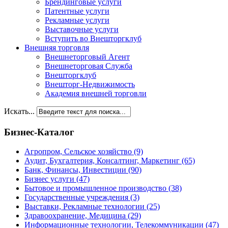
Брендинговые услуги
Патентные услуги
Рекламные услуги
Выставочные услуги
Вступить во Внешторгклуб
Внешняя торговля
Внешнеторговый Агент
Внешнеторговая Служба
Внешторгклуб
Внешторг-Недвижимость
Академия внешней торговли
Искать...
Бизнес-Каталог
Агропром, Сельское хозяйство
(9)
Аудит, Бухгалтерия, Консалтинг, Маркетинг
(65)
Банк, Финансы, Инвестиции
(90)
Бизнес услуги
(47)
Бытовое и промышленное производство
(38)
Государственные учреждения
(3)
Выставки, Рекламные технологии
(25)
Здравоохранение, Медицина
(29)
Информационные технологии, Телекоммуникации
(47)