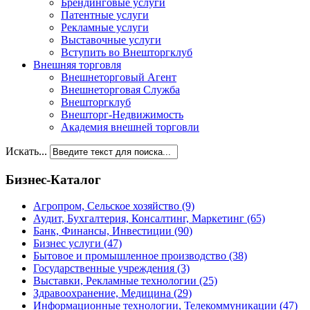
Брендинговые услуги
Патентные услуги
Рекламные услуги
Выставочные услуги
Вступить во Внешторгклуб
Внешняя торговля
Внешнеторговый Агент
Внешнеторговая Служба
Внешторгклуб
Внешторг-Недвижимость
Академия внешней торговли
Искать...
Бизнес-Каталог
Агропром, Сельское хозяйство
(9)
Аудит, Бухгалтерия, Консалтинг, Маркетинг
(65)
Банк, Финансы, Инвестиции
(90)
Бизнес услуги
(47)
Бытовое и промышленное производство
(38)
Государственные учреждения
(3)
Выставки, Рекламные технологии
(25)
Здравоохранение, Медицина
(29)
Информационные технологии, Телекоммуникации
(47)