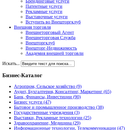
Брендинговые услуги
Патентные услуги
Рекламные услуги
Выставочные услуги
Вступить во Внешторгклуб
Внешняя торговля
Внешнеторговый Агент
Внешнеторговая Служба
Внешторгклуб
Внешторг-Недвижимость
Академия внешней торговли
Искать...
Бизнес-Каталог
Агропром, Сельское хозяйство
(9)
Аудит, Бухгалтерия, Консалтинг, Маркетинг
(65)
Банк, Финансы, Инвестиции
(90)
Бизнес услуги
(47)
Бытовое и промышленное производство
(38)
Государственные учреждения
(3)
Выставки, Рекламные технологии
(25)
Здравоохранение, Медицина
(29)
Информационные технологии, Телекоммуникации
(47)