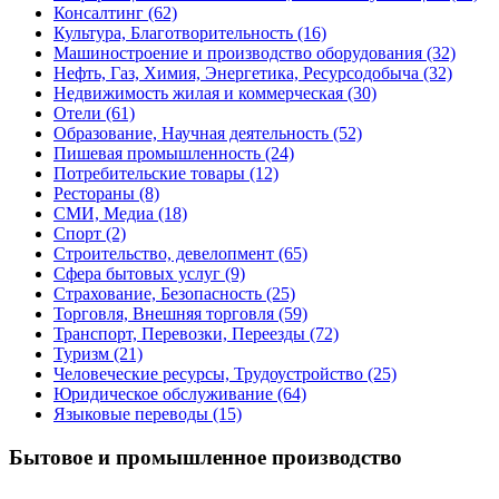
Консалтинг
(62)
Культура, Благотворительность
(16)
Машиностроение и производство оборудования
(32)
Нефть, Газ, Химия, Энергетика, Ресурсодобыча
(32)
Недвижимость жилая и коммерческая
(30)
Отели
(61)
Образование, Научная деятельность
(52)
Пишевая промышленность
(24)
Потребительские товары
(12)
Рестораны
(8)
СМИ, Медиа
(18)
Спорт
(2)
Строительство, девелопмент
(65)
Сфера бытовых услуг
(9)
Страхование, Безопасность
(25)
Торговля, Внешняя торговля
(59)
Транспорт, Перевозки, Переезды
(72)
Туризм
(21)
Человеческие ресурсы, Трудоустройство
(25)
Юридическое обслуживание
(64)
Языковые переводы
(15)
Бытовое и промышленное производство