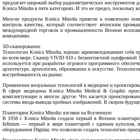
предлагает широкий выбор радиометрических инструментов для
Konica Minolta в пяти категориях. И это не предел, поскольку
Многие продукты Konica Minolta привели к появлению новы
контроль качества, который соответствует японским промы
международной торговли и промышленности Японии возложило
компаниями.
3D-сканирование
Технологии Konica Minolta, хорошо зарекомендовавшие себя п
во всем мире. Сканер VIVID 910 с бесконтактной оцифровкой
используется при разработке игрового программного обеспе
архитектуре, археологии, образовании и искусстве. Технол
востребованность на рынке.
Применение визуальных технологий в медицине и проектиров
В сфере медицины Konica Minolta Medical & Graphic произ
комплектующие и многое другое. Что касается проектирован
системы ввода-вывода пробных изображений. В скором будущем
Планетарии Konica Minolta: взгляни на Вселенную
В 1958 г. Konica Minolta создала первый в Японии планетар
Infinium — первый в мире планетарий с единым куполом, и
оборудования Digistar, что позволило создать технологию пр