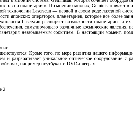
лем в Японии системы Geministar, которая сочетает оборудован
тов по планетариям. По мнению многих, Geministar ляжет в осн
ой технологии Laserscan — первой в своем роде лазерной сист
бности японских операторов планетариев, которые все более за
нология Laserscan расширяет возможности планетариев и их р
беспечения, симулирующего различные космические явления, н
планетария незабываемым событием. В настоящий момент, поми
огии
шенствуются. Кроме того, по мере развития нашего информаци
менем и разрабатывает уникальное оптическое оборудование с
ройствах, например ноутбуках и DVD-плеерах.
е 2