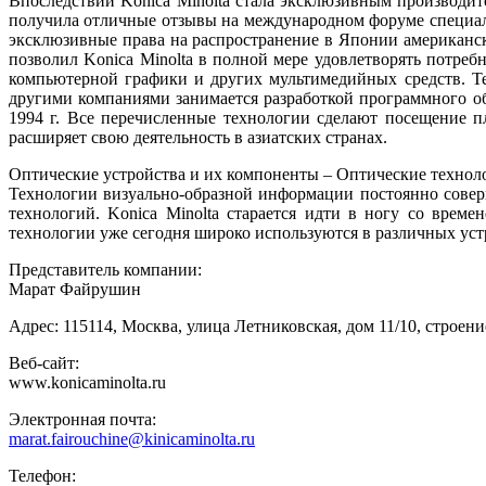
Впоследствии Konica Minolta стала эксклюзивным производите
получила отличные отзывы на международном форуме специалис
эксклюзивные права на распространение в Японии американск
позволил Konica Minolta в полной мере удовлетворять потре
компьютерной графики и других мультимедийных средств. Тех
другими компаниями занимается разработкой программного о
1994 г. Все перечисленные технологии сделают посещение 
расширяет свою деятельность в азиатских странах.
Оптические устройства и их компоненты – Оптические технол
Технологии визуально-образной информации постоянно совер
технологий. Konica Minolta старается идти в ногу со вре
технологии уже сегодня широко используются в различных уст
Представитель компании:
Марат Файрушин
Адрес: 115114, Москва, улица Летниковская, дом 11/10, строени
Веб-сайт:
www.konicaminolta.ru
Электронная почта:
marat.fairouchine@kinicaminolta.ru
Телефон: