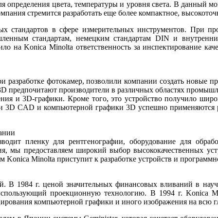
 определения цвета, температуры и уровня света. В данный мо
 компания стремится разработать еще более компактное, высокото
х стандартов в сфере измерительных инструментов. При про
шленным стандартам, немецким стандартам DIN и внутренним
 на Konica Minolta ответственность за инспектирование каче
ри разработке фотокамер, позволили компании создать новые п
 3D предпочитают производители в различных областях промышл
чения и 3D-графики. Кроме того, это устройство получило ши
огии 3D CAD и компьютерной графики 3D успешно применяются 
ании
водит пленку для рентгенографии, оборудование для обрабо
ия, мы предоставляем широкий выбор высококачественных уст
 Konica Minolta приступит к разработке устройств и программ
ий. В 1984 г. ценой значительных финансовых вливаний в нау
спользующий проекционную технологию. В 1994 г. Konica Min
оецирования компьютерной графики и иного изображения на всю 