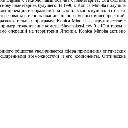
ие Digistar с технологиями обычных планетариев. Эта система
ову планетариев будущего. В 1996 г. Konica Minolta получила
емы проекции изображений на всю плоскость купола. Этот шаг
интересованы в использовании полноразмерных видеопроекций,
азвлекательных программ. Konica Minolta в сотрудничестве с
апример столкновение кометы Shoemaker-Levy 9 с Юпитером в
мо операций на территории Японии, Konica Minolta активно
онного общества увеличивается сфера применения оптических
 расширенными возможностями и его компоненты. Оптические