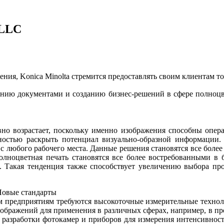
 LLC
ния, Konica Minolta стремится предоставлять своим клиентам т
лению документами и созданию бизнес-решений в сфере полноц
но возрастает, поскольку именно изображения способны опера
ностью раскрыть потенциал визуально-образной информации.
 с любого рабочего места. Данные решения становятся все бол
олноцветная печать становятся все более востребованными в
 Такая тенденция также способствует увеличению выбора про
Новые стандарты
предприятиям требуются высокоточные измерительные технолог
ображений для применения в различных сферах, например, в пр
 разработки фотокамер и приборов для измерения интенсивности