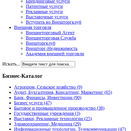
Брендинговые услуги
Патентные услуги
Рекламные услуги
Выставочные услуги
Вступить во Внешторгклуб
Внешняя торговля
Внешнеторговый Агент
Внешнеторговая Служба
Внешторгклуб
Внешторг-Недвижимость
Академия внешней торговли
Искать...
Бизнес-Каталог
Агропром, Сельское хозяйство
(9)
Аудит, Бухгалтерия, Консалтинг, Маркетинг
(65)
Банк, Финансы, Инвестиции
(90)
Бизнес услуги
(47)
Бытовое и промышленное производство
(38)
Государственные учреждения
(3)
Выставки, Рекламные технологии
(25)
Здравоохранение, Медицина
(29)
Информационные технологии, Телекоммуникации
(47)