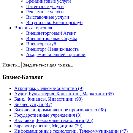
Брендинговые услуги
Патентные услуги
Рекламные услуги
Выставочные услуги
Вступить во Внешторгклуб
Внешняя торговля
Внешнеторговый Агент
Внешнеторговая Служба
Внешторгклуб
Внешторг-Недвижимость
Академия внешней торговли
Искать...
Бизнес-Каталог
Агропром, Сельское хозяйство
(9)
Аудит, Бухгалтерия, Консалтинг, Маркетинг
(65)
Банк, Финансы, Инвестиции
(90)
Бизнес услуги
(47)
Бытовое и промышленное производство
(38)
Государственные учреждения
(3)
Выставки, Рекламные технологии
(25)
Здравоохранение, Медицина
(29)
Информационные технологии, Телекоммуникации
(47)