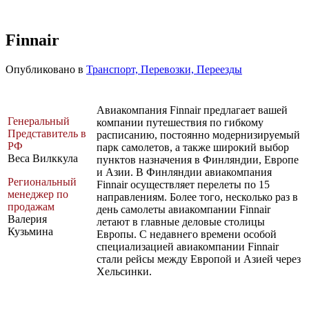
Finnair
Опубликовано в
Транспорт, Перевозки, Переезды
Авиакомпания Finnair предлагает вашей
Генеральный
компании путешествия по гибкому
Представитель в
расписанию, постоянно модернизируемый
РФ
парк самолетов, а также широкий выбор
Веса Вилккула
пунктов назначения в Финляндии, Европе
и Азии. В Финляндии авиакомпания
Региональный
Finnair осуществляет перелеты по 15
менеджер по
направлениям. Более того, несколько раз в
продажам
день самолеты авиакомпании Finnair
Валерия
летают в главные деловые столицы
Кузьмина
Европы. С недавнего времени особой
специализацией авиакомпании Finnair
стали рейсы между Европой и Азией через
Хельсинки.