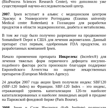
(BioProcess Sciences Research Center), что дополнило уже
существующий научно-исследовательский центр.
2007
. Ipsen вступает в альянс с медицинским центром
Эрасмус в Университете Роттердама (Erasmus university
Medical centre Rotterdam) в Голландии для разработки
продуктов в области эндокринологии, диабета и метаболизма.
В том же году было получено разрешение на продвижение
Somatuline® Depot в США для лечения акромегалии. Данный
препарат стал первым, одобренным FDA продуктом, из
разработанных компанией Ipsen.
Начало применения препарата
Инкрелекс
(Increlex®) для
лечения тяжелых форм первичного дефицита инсулин-
подобного фактора роста произошло благодаря поддержке
Европейского Агентства по оценке лекарственных
препаратов (European Medicines Agency).
24 декабря 2007 года акции Ipsen получили индекс SBF120
(SBF-120 Index) во Франции. SBF-120 Index – это индекс,
отражающий уровень капитализации 120-ти наиболее
капитализированных и наиболее ликвидных акций в продаже
на Парижской фондовой бирже (Paris Bourse).
2008
. Ipsen и Солк Институт (Salk Institute) подписали