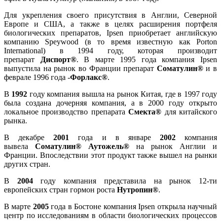
Для укрепления своего присутствия в Англии, Северной
Европе и США, а также в целях расширения портфеля
биологических препаратов, Ipsen приобретает английскую
компанию Speywood (в то время известную как Porton
International) в 1994 году, которая производит
препарат
Диспорт®
. В марте 1995 года компания Ipsen
выпустила на рынок во Франции препарат
Соматулин®
и в
феврале 1996 года -
Форлакс®
.
В
1992
году компания вышла на рынок Китая, где в 1997 году
была создана дочерняя компания, а в 2000 году открыто
локальное производство препарата
Смекта®
для китайского
рынка.
В декабре
2001
года и в январе
2002
компания
вывела
Соматулин®
Аутожель®
на рынок Англии и
Франции. Впоследствии этот продукт также вышел на рынки
других стран.
В
2004
году компания представила на рынок 12-ти
европейских стран гормон роста
Нутропин®
.
В марте
2005
года в Бостоне компания Ipsen открыла научный
центр по исследованиям в области биологических процессов