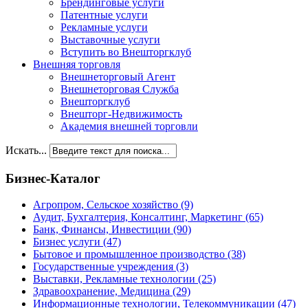
Брендинговые услуги
Патентные услуги
Рекламные услуги
Выставочные услуги
Вступить во Внешторгклуб
Внешняя торговля
Внешнеторговый Агент
Внешнеторговая Служба
Внешторгклуб
Внешторг-Недвижимость
Академия внешней торговли
Искать...
Бизнес-Каталог
Агропром, Сельское хозяйство
(9)
Аудит, Бухгалтерия, Консалтинг, Маркетинг
(65)
Банк, Финансы, Инвестиции
(90)
Бизнес услуги
(47)
Бытовое и промышленное производство
(38)
Государственные учреждения
(3)
Выставки, Рекламные технологии
(25)
Здравоохранение, Медицина
(29)
Информационные технологии, Телекоммуникации
(47)