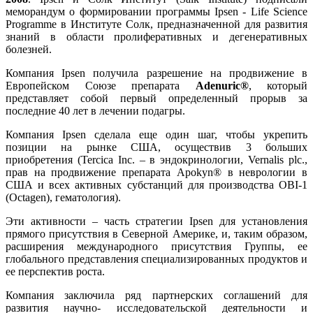
меморандум о формировании программы Ipsen - Life Science
Programme в Институте Солк, предназначенной для развития
знаний в области пролиферативных и дегенеративных
болезней.
Компания Ipsen получила разрешение на продвижение в
Европейском Союзе препарата
Adenuric®
, который
представляет собой первый определенный прорыв за
последние 40 лет в лечении подагры.
Компания Ipsen сделала еще один шаг, чтобы укрепить
позиции на рынке США, осуществив 3 больших
приобретения (Tercica Inc. – в эндокринологии, Vernalis plc.,
прав на продвижение препарата Apokyn® в неврологии в
США и всех активных субстанций для производства OBI-1
(Octagen), гематология).
Эти активности – часть стратегии Ipsen для установления
прямого присутствия в Северной Америке, и, таким образом,
расширения международного присутствия Группы, ее
глобального представления специализированных продуктов и
ее перспектив роста.
Компания заключила ряд партнерских соглашений для
развития научно- исследовательской деятельности и