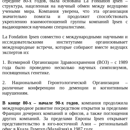
середине 80-х годов, была основана La Fondation Ipsen –
структура, нацеленная на научный обмен между ведущими
учеными мира. Компания уверена, что эта организация
значительно помогла и продолжит способствовать
укреплению взаимоотношений группы компаний Ipsen с
выдающимися научными специалистами.
La Fondation Ipsen совместно с международными научными и
исследовательскими институтами организовывает
международные встречи, которые собирают вместе ведущих
экспертов из:
1. Всемирной Организации Здравоохранения (ВОЗ) – c 1989
года было проведено несколько научных симпозиумов,
посвященных генетике.
2. Национальной Геронтологической Организации –
различные конференции по деменции и когнитивным
нарушениям.
В конце 80-х – начале 90-х годов
, компания продолжила
международное развитие посредством открытия за пределами
Франции дочерних компаний и офисов, а также поглощения
других компаний. За пределами Европы Ipsen открывает
представительство в юго-восточной Азии – региональный
офис в Куала Лумпур (Малайзия) в 1987 году.