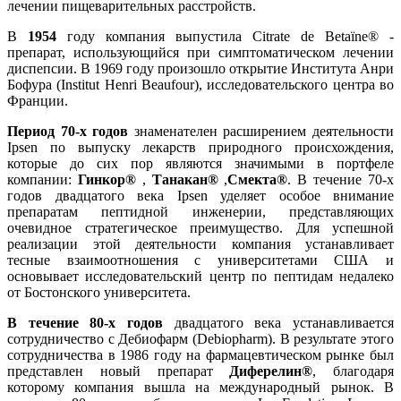
лечении пищеварительных расстройств.
В
1954
году компания выпустила Citrate de Betaïne® -
препарат, использующийся при симптоматическом лечении
диспепсии. В 1969 году произошло открытие Института Анри
Бофура (Institut Henri Beaufour), исследовательского центра во
Франции.
Период 70-х годов
знаменателен расширением деятельности
Ipsen по выпуску лекарств природного происхождения,
которые до сих пор являются значимыми в портфеле
компании:
Гинкор®
,
Танакан®
,
Смекта®
. В течение 70-х
годов двадцатого века Ipsen уделяет особое внимание
препаратам пептидной инженерии, представляющих
очевидное стратегическое преимущество. Для успешной
реализации этой деятельности компания устанавливает
тесные взаимоотношения с университетами США и
основывает исследовательский центр по пептидам недалеко
от Бостонского университета.
В течение 80-х годов
двадцатого века устанавливается
сотрудничество с Дебиофарм (Debiopharm). В результате этого
сотрудничества в 1986 году на фармацевтическом рынке был
представлен новый препарат
Диферелин®
, благодаря
которому компания вышла на международный рынок. В