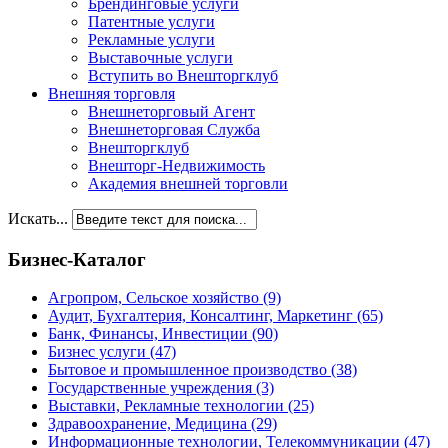
Брендинговые услуги
Патентные услуги
Рекламные услуги
Выставочные услуги
Вступить во Внешторгклуб
Внешняя торговля
Внешнеторговый Агент
Внешнеторговая Служба
Внешторгклуб
Внешторг-Недвижимость
Академия внешней торговли
Искать...
Бизнес-Каталог
Агропром, Сельское хозяйство
(9)
Аудит, Бухгалтерия, Консалтинг, Маркетинг
(65)
Банк, Финансы, Инвестиции
(90)
Бизнес услуги
(47)
Бытовое и промышленное производство
(38)
Государственные учреждения
(3)
Выставки, Рекламные технологии
(25)
Здравоохранение, Медицина
(29)
Информационные технологии, Телекоммуникации
(47)