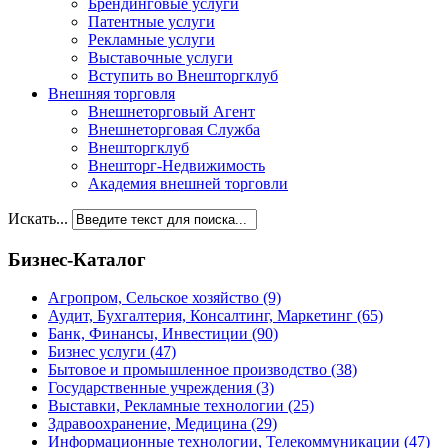
Брендинговые услуги
Патентные услуги
Рекламные услуги
Выставочные услуги
Вступить во Внешторгклуб
Внешняя торговля
Внешнеторговый Агент
Внешнеторговая Служба
Внешторгклуб
Внешторг-Недвижимость
Академия внешней торговли
Искать...
Бизнес-Каталог
Агропром, Сельское хозяйство
(9)
Аудит, Бухгалтерия, Консалтинг, Маркетинг
(65)
Банк, Финансы, Инвестиции
(90)
Бизнес услуги
(47)
Бытовое и промышленное производство
(38)
Государственные учреждения
(3)
Выставки, Рекламные технологии
(25)
Здравоохранение, Медицина
(29)
Информационные технологии, Телекоммуникации
(47)