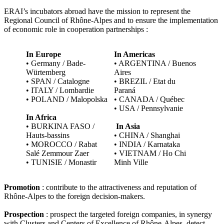
ERAI’s incubators abroad have the mission to represent the
Regional Council of Rhône-Alpes and to ensure the implementation
of economic role in cooperation partnerships
:
In Europe
In Americas
• Germany / Bade-
• ARGENTINA / Buenos
Würtemberg
Aires
• SPAN / Catalogne
• BREZIL / Etat du
• ITALY / Lombardie
Paraná
• POLAND / Malopolska
• CANADA / Québec
• USA / Pennsylvanie
In Africa
• BURKINA FASO /
In Asia
Hauts-bassins
• CHINA / Shanghai
• MOROCCO / Rabat
• INDIA / Karnataka
Salé Zemmour Zaer
• VIETNAM / Ho Chi
• TUNISIE / Monastir
Minh Ville
Promotion
: contribute to the attractiveness and reputation of
Rhône-Alpes to the foreign decision-makers.
Prospection
: prospect the targeted foreign companies, in synergy
with Clusters and Centers of Excellence of Rhône-Alpes, detect