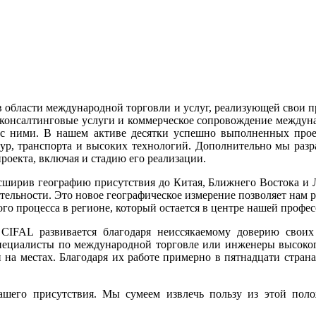
в области международной торговли и услуг, реализующей свои п
 консалтинговые услуги и коммерческое сопровождение междун
с ними. В нашем активе десятки успешно выполненных проек
тур, транспорта и высоких технологий. Дополнительно мы раз
роекта, включая и стадию его реализации.
асширив географию присутствия до Китая, Ближнего Востока и
льности. Это новое географическое измерение позволяет нам р
го процесса в регионе, который остается в центре нашей профе
CIFAL развивается благодаря неиссякаемому доверию своих 
специалисты по международной торговле или инженеры высоког
 на местах. Благодаря их работе примерно в пятнадцати стра
ашего присутствия. Мы сумеем извлечь пользу из этой по