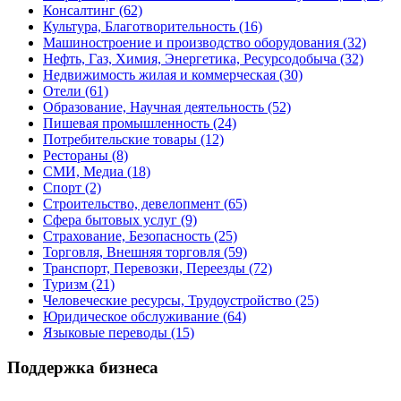
Консалтинг
(62)
Культура, Благотворительность
(16)
Машиностроение и производство оборудования
(32)
Нефть, Газ, Химия, Энергетика, Ресурсодобыча
(32)
Недвижимость жилая и коммерческая
(30)
Отели
(61)
Образование, Научная деятельность
(52)
Пишевая промышленность
(24)
Потребительские товары
(12)
Рестораны
(8)
СМИ, Медиа
(18)
Спорт
(2)
Строительство, девелопмент
(65)
Сфера бытовых услуг
(9)
Страхование, Безопасность
(25)
Торговля, Внешняя торговля
(59)
Транспорт, Перевозки, Переезды
(72)
Туризм
(21)
Человеческие ресурсы, Трудоустройство
(25)
Юридическое обслуживание
(64)
Языковые переводы
(15)
Поддержка бизнеса