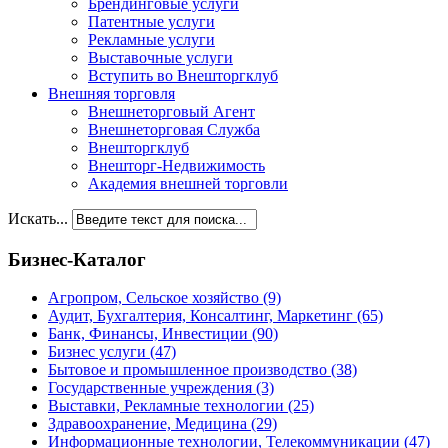
Брендинговые услуги
Патентные услуги
Рекламные услуги
Выставочные услуги
Вступить во Внешторгклуб
Внешняя торговля
Внешнеторговый Агент
Внешнеторговая Служба
Внешторгклуб
Внешторг-Недвижимость
Академия внешней торговли
Искать...
Бизнес-Каталог
Агропром, Сельское хозяйство
(9)
Аудит, Бухгалтерия, Консалтинг, Маркетинг
(65)
Банк, Финансы, Инвестиции
(90)
Бизнес услуги
(47)
Бытовое и промышленное производство
(38)
Государственные учреждения
(3)
Выставки, Рекламные технологии
(25)
Здравоохранение, Медицина
(29)
Информационные технологии, Телекоммуникации
(47)