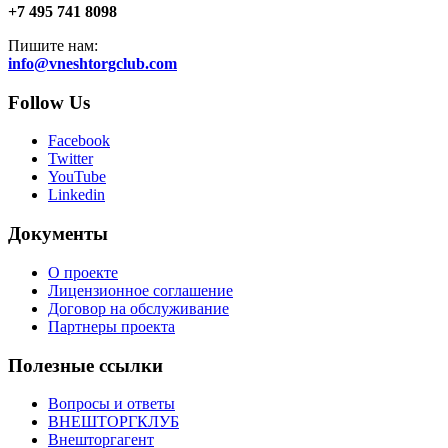
+7 495 741 8098
Пишите нам:
info@vneshtorgclub.com
Follow Us
Facebook
Twitter
YouTube
Linkedin
Документы
О проекте
Лицензионное соглашение
Договор на обслуживание
Партнеры проекта
Полезные ссылки
Вопросы и ответы
ВНЕШТОРГКЛУБ
Внешторгагент