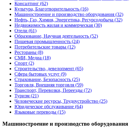
Консалтинг
(62)
Культура, Благотворительность
(16)
Машиностроение и производство оборудования
(32)
Нефть, Газ, Химия, Энергетика, Ресурсодобыча
(32)
Недвижимость жилая и коммерческая
(30)
Отели
(61)
Образование, Научная деятельность
(52)
Пишевая промышленность
(24)
Потребительские товары
(12)
Рестораны
(8)
СМИ, Медиа
(18)
Спорт
(2)
Строительство, девелопмент
(65)
Сфера бытовых услуг
(9)
Страхование, Безопасность
(25)
Торговля, Внешняя торговля
(59)
Транспорт, Перевозки, Переезды
(72)
Туризм
(21)
Человеческие ресурсы, Трудоустройство
(25)
Юридическое обслуживание
(64)
Языковые переводы
(15)
Машиностроение и производство оборудования