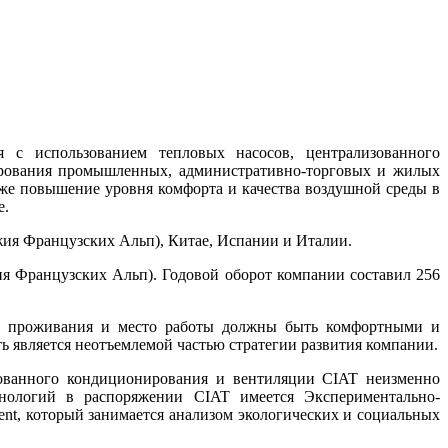
с использованием тепловых насосов, централизованного
нирования промышленных, административно-торговых и жилых
кже повышение уровня комфорта и качества воздушной среды в
е.
жия Французских Альп), Китае, Испании и Италии.
ия Французских Альп). Годовой оборот компании составил 256
то проживания и место работы должны быть комфортными и
ь является неотъемлемой частью стратегии развития компании.
зованного кондиционирования и вентиляции CIAT неизменно
хнологий в распоряжении CIAT имеется Экспериментально-
ent, который занимается анализом экологических и социальных