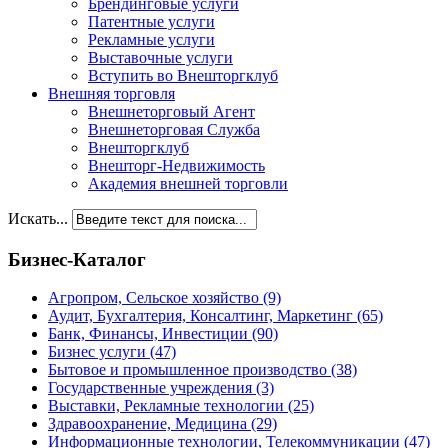
Брендинговые услуги
Патентные услуги
Рекламные услуги
Выставочные услуги
Вступить во Внешторгклуб
Внешняя торговля
Внешнеторговый Агент
Внешнеторговая Служба
Внешторгклуб
Внешторг-Недвижимость
Академия внешней торговли
Искать...
Бизнес-Каталог
Агропром, Сельское хозяйство
(9)
Аудит, Бухгалтерия, Консалтинг, Маркетинг
(65)
Банк, Финансы, Инвестиции
(90)
Бизнес услуги
(47)
Бытовое и промышленное производство
(38)
Государственные учреждения
(3)
Выставки, Рекламные технологии
(25)
Здравоохранение, Медицина
(29)
Информационные технологии, Телекоммуникации
(47)