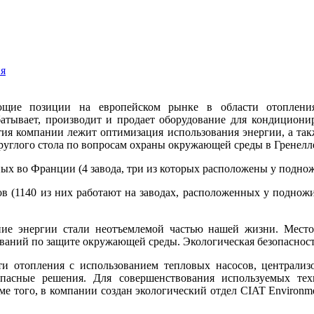
ия
ие позиции на европейском рынке в области отопления 
батывает, производит и продает оборудование для кондицио
ития компании лежит оптимизация использования энергии, а та
углого стола по вопросам охраны окружающей среды в Гренелл
ых во Франции (4 завода, три из которых расположены у подно
в (1140 из них работают на заводах, расположенных у поднож
ние энергии стали неотъемлемой частью нашей жизни. Мес
ваний по защите окружающей среды. Экологическая безопасност
ти отопления с использованием тепловых насосов, централи
опасные решения. Для совершенствования используемых те
ме того, в компании создан экологический отдел CIAT Environm