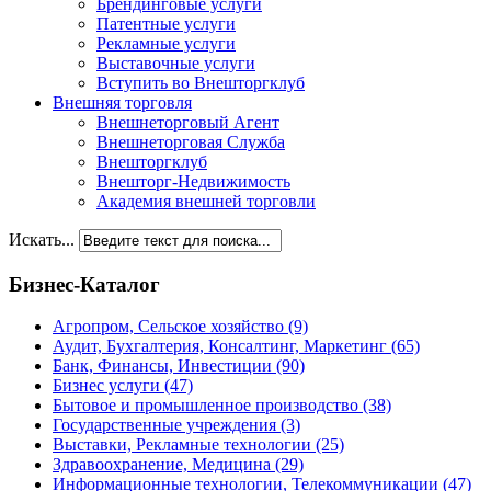
Брендинговые услуги
Патентные услуги
Рекламные услуги
Выставочные услуги
Вступить во Внешторгклуб
Внешняя торговля
Внешнеторговый Агент
Внешнеторговая Служба
Внешторгклуб
Внешторг-Недвижимость
Академия внешней торговли
Искать...
Бизнес-Каталог
Агропром, Сельское хозяйство
(9)
Аудит, Бухгалтерия, Консалтинг, Маркетинг
(65)
Банк, Финансы, Инвестиции
(90)
Бизнес услуги
(47)
Бытовое и промышленное производство
(38)
Государственные учреждения
(3)
Выставки, Рекламные технологии
(25)
Здравоохранение, Медицина
(29)
Информационные технологии, Телекоммуникации
(47)