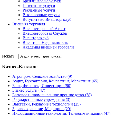
Брендинговые услуги
Патентные услуги
Рекламные услуги
Выставочные услуги
Вступить во Внешторгклуб
Внешняя торговля
Внешнеторговый Агент
Внешнеторговая Служба
Внешторгклуб
Внешторг-Недвижимость
Академия внешней торговли
Искать...
Бизнес-Каталог
Агропром, Сельское хозяйство
(9)
Аудит, Бухгалтерия, Консалтинг, Маркетинг
(65)
Банк, Финансы, Инвестиции
(90)
Бизнес услуги
(47)
Бытовое и промышленное производство
(38)
Государственные учреждения
(3)
Выставки, Рекламные технологии
(25)
Здравоохранение, Медицина
(29)
Информационные технологии, Телекоммуникации
(47)