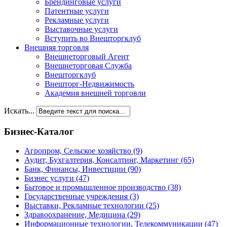
Брендинговые услуги
Патентные услуги
Рекламные услуги
Выставочные услуги
Вступить во Внешторгклуб
Внешняя торговля
Внешнеторговый Агент
Внешнеторговая Служба
Внешторгклуб
Внешторг-Недвижимость
Академия внешней торговли
Искать...
Бизнес-Каталог
Агропром, Сельское хозяйство
(9)
Аудит, Бухгалтерия, Консалтинг, Маркетинг
(65)
Банк, Финансы, Инвестиции
(90)
Бизнес услуги
(47)
Бытовое и промышленное производство
(38)
Государственные учреждения
(3)
Выставки, Рекламные технологии
(25)
Здравоохранение, Медицина
(29)
Информационные технологии, Телекоммуникации
(47)