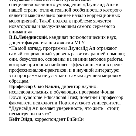
специализированного учреждения «Даунсайд Ап» в
нашей стране, отличительной особенностью которого
является максимально раннее начало коррекционных
мероприятий. Такой подход к проблеме является
новаторским и заслуживающим самого серьезного
внимания»
В.В.Лебединский
, кандидат психологических наук,
доцент факультета психологии МГУ.
“На мой взгляд, программы Даунсайд Ап отражают
самый современный уровень развития ранней помощи;
они, безусловно, основаны на знании методов работы,
которые признаны наиболее эффективными и в среде
профессионалов-практиков, и в научной литературе;
эти программы не уступают самым лучшим мировым
образцам.”
Профессор Сью Бакли
, директор научно-
исследовательских и обучающих программ Фонда
Down Syndrome Educational Trust; почетный профессор
факультета психологии Портсмутского университета.
"Даунсайд Ап вселяет уверенность, что жить - стоит,
несмотря ни на что".
Кейт Эйди
, корреспондент БиБиСи