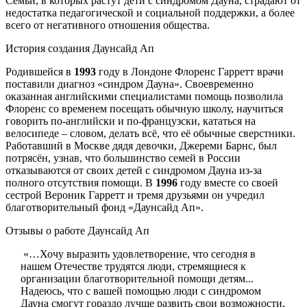
Семьи, в которых растут дети с синдромом Дауна, страдают от
недостатка педагогической и социальной поддержки, а более
всего от негативного отношения общества.
История создания Даунсайд Ап
Родившейся в
1993
году в Лондоне Флоренс Гарретт врачи
поставили диагноз «синдром Дауна». Своевременно
оказанная английскими специалистами помощь позволила
Флоренс со временем посещать обычную школу, научиться
говорить по-английски и по-французски, кататься на
велосипеде – словом, делать всё, что её обычные сверстники.
Работавший в Москве дядя девочки, Джереми Барнс, был
потрясён, узнав, что большинство семей в России
отказываются от своих детей с синдромом Дауна из-за
полного отсутствия помощи. В
1996
году вместе со своей
сестрой Вероник Гарретт и тремя друзьями он учредил
благотворительный фонд «Даунсайд Ап».
Отзывы о работе Даунсайд Ап
«…Хочу выразить удовлетворение, что сегодня в
нашем Отечестве трудятся люди, стремящиеся к
организации благотворительной помощи детям...
Надеюсь, что с вашей помощью люди с синдромом
Дауна смогут гораздо лучше развить свои возможности,