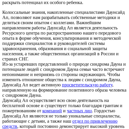
раскрыть потенциал их особого ребенка.
Колоссальные знания, накопленные специалистами Даунсайд
Ап, позволяют нам разрабатывать собственные методики и
делиться своим опытом с коллегами. Важнейшим
направлением работы Даунсайд Ап является деятельность
Ресурсного центра по распространению нашего передового
опыта в форме обучения, консультирования и методической
поддержки специалистов и руководителей системы
здравоохранения, образования и социальной защиты
населения, а также общественных организаций в России и
странах СНГ.
Из-за устаревших представлений о природе синдрома Дауна и
потенциале людей с синдромом Дауна семьи часто встречают
непонимание и неприязнь со стороны окружающих. Чтобы
изменить отношение общества к людям с синдромом Дауна,
Даунсайд Ап ведет активную
просветительскую работу
,
направленную на формирование позитивного образа человека
с синдромом Дауна.
Даунсайд Ап осуществляет всю свою деятельность на
бесплатной основе и существует только благодаря грантам и
пожертвованиям от
компаний
и
частных лиц
. Гордостью
Даунсайд Ап являются не только уникальные специалисты,
работающие с детьми, а также наш
отдел по привлечению
средств
, который постоянно демонстрирует высокий уровень