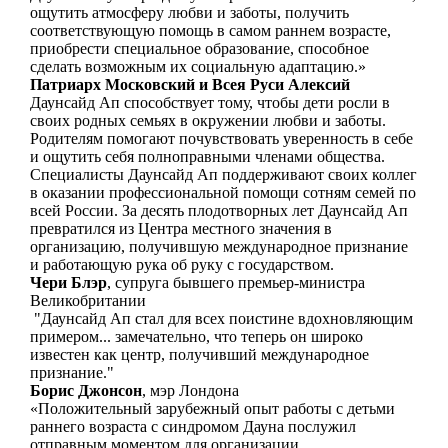
ощутить атмосферу любви и заботы, получить
соответствующую помощь в самом раннем возрасте,
приобрести специальное образование, способное
сделать возможным их социальную адаптацию.»
Патриарх Московский и Всея Руси Алексий
Даунсайд Ап способствует тому, чтобы дети росли в
своих родных семьях в окружении любви и заботы.
Родителям помогают почувствовать уверенность в себе
и ощутить себя полноправными членами общества.
Специалисты Даунсайд Ап поддерживают своих коллег
в оказании профессиональной помощи сотням семей по
всей России. За десять плодотворных лет Даунсайд Ап
превратился из Центра местного значения в
организацию, получившую международное признание
и работающую рука об руку с государством.
Чери Блэр
, супруга бывшего премьер-министра
Великобритании
"Даунсайд Ап стал для всех поистине вдохновляющим
примером... замечательно, что теперь он широко
известен как центр, получивший международное
признание."
Борис Джонсон
, мэр Лондона
«Положительный зарубежный опыт работы с детьми
раннего возраста с синдромом Дауна послужил
отправным моментом для организации