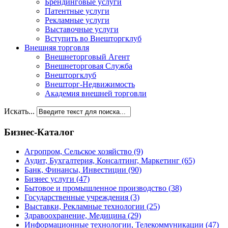
Брендинговые услуги
Патентные услуги
Рекламные услуги
Выставочные услуги
Вступить во Внешторгклуб
Внешняя торговля
Внешнеторговый Агент
Внешнеторговая Служба
Внешторгклуб
Внешторг-Недвижимость
Академия внешней торговли
Искать...
Бизнес-Каталог
Агропром, Сельское хозяйство
(9)
Аудит, Бухгалтерия, Консалтинг, Маркетинг
(65)
Банк, Финансы, Инвестиции
(90)
Бизнес услуги
(47)
Бытовое и промышленное производство
(38)
Государственные учреждения
(3)
Выставки, Рекламные технологии
(25)
Здравоохранение, Медицина
(29)
Информационные технологии, Телекоммуникации
(47)