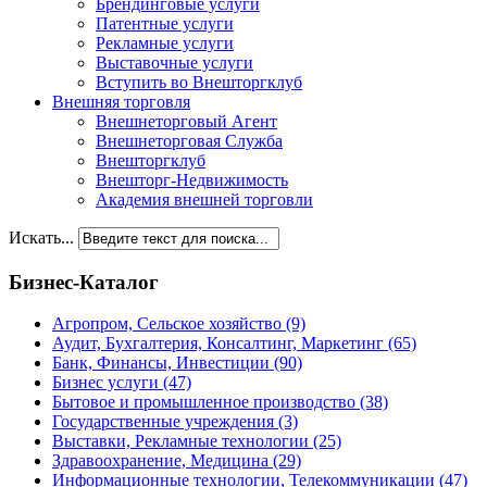
Брендинговые услуги
Патентные услуги
Рекламные услуги
Выставочные услуги
Вступить во Внешторгклуб
Внешняя торговля
Внешнеторговый Агент
Внешнеторговая Служба
Внешторгклуб
Внешторг-Недвижимость
Академия внешней торговли
Искать...
Бизнес-Каталог
Агропром, Сельское хозяйство
(9)
Аудит, Бухгалтерия, Консалтинг, Маркетинг
(65)
Банк, Финансы, Инвестиции
(90)
Бизнес услуги
(47)
Бытовое и промышленное производство
(38)
Государственные учреждения
(3)
Выставки, Рекламные технологии
(25)
Здравоохранение, Медицина
(29)
Информационные технологии, Телекоммуникации
(47)