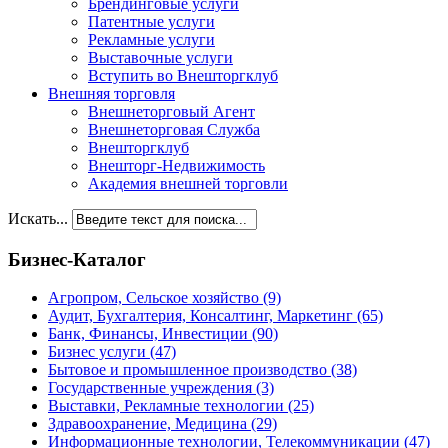
Брендинговые услуги
Патентные услуги
Рекламные услуги
Выставочные услуги
Вступить во Внешторгклуб
Внешняя торговля
Внешнеторговый Агент
Внешнеторговая Служба
Внешторгклуб
Внешторг-Недвижимость
Академия внешней торговли
Искать...
Бизнес-Каталог
Агропром, Сельское хозяйство
(9)
Аудит, Бухгалтерия, Консалтинг, Маркетинг
(65)
Банк, Финансы, Инвестиции
(90)
Бизнес услуги
(47)
Бытовое и промышленное производство
(38)
Государственные учреждения
(3)
Выставки, Рекламные технологии
(25)
Здравоохранение, Медицина
(29)
Информационные технологии, Телекоммуникации
(47)