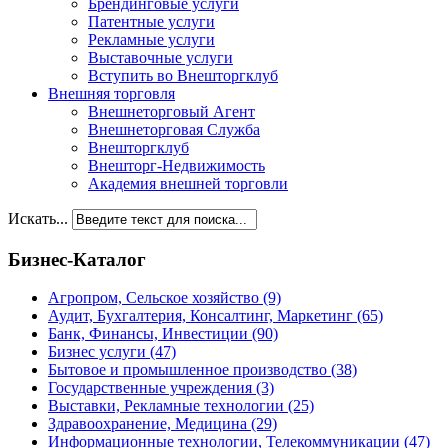
Брендинговые услуги
Патентные услуги
Рекламные услуги
Выставочные услуги
Вступить во Внешторгклуб
Внешняя торговля
Внешнеторговый Агент
Внешнеторговая Служба
Внешторгклуб
Внешторг-Недвижимость
Академия внешней торговли
Искать...
Бизнес-Каталог
Агропром, Сельское хозяйство
(9)
Аудит, Бухгалтерия, Консалтинг, Маркетинг
(65)
Банк, Финансы, Инвестиции
(90)
Бизнес услуги
(47)
Бытовое и промышленное производство
(38)
Государственные учреждения
(3)
Выставки, Рекламные технологии
(25)
Здравоохранение, Медицина
(29)
Информационные технологии, Телекоммуникации
(47)