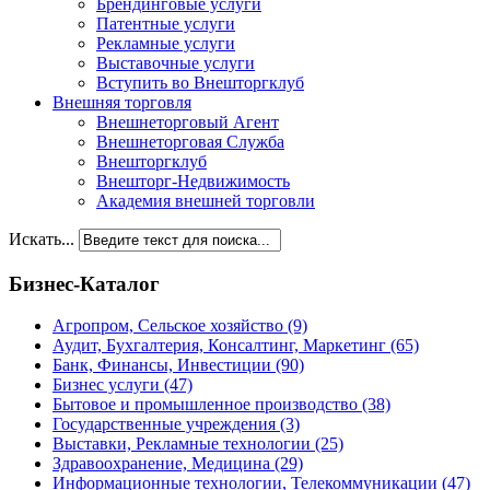
Брендинговые услуги
Патентные услуги
Рекламные услуги
Выставочные услуги
Вступить во Внешторгклуб
Внешняя торговля
Внешнеторговый Агент
Внешнеторговая Служба
Внешторгклуб
Внешторг-Недвижимость
Академия внешней торговли
Искать...
Бизнес-Каталог
Агропром, Сельское хозяйство
(9)
Аудит, Бухгалтерия, Консалтинг, Маркетинг
(65)
Банк, Финансы, Инвестиции
(90)
Бизнес услуги
(47)
Бытовое и промышленное производство
(38)
Государственные учреждения
(3)
Выставки, Рекламные технологии
(25)
Здравоохранение, Медицина
(29)
Информационные технологии, Телекоммуникации
(47)