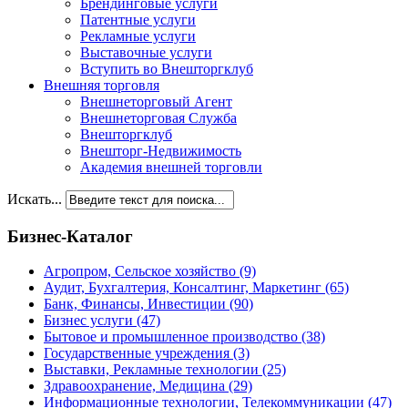
Брендинговые услуги
Патентные услуги
Рекламные услуги
Выставочные услуги
Вступить во Внешторгклуб
Внешняя торговля
Внешнеторговый Агент
Внешнеторговая Служба
Внешторгклуб
Внешторг-Недвижимость
Академия внешней торговли
Искать...
Бизнес-Каталог
Агропром, Сельское хозяйство
(9)
Аудит, Бухгалтерия, Консалтинг, Маркетинг
(65)
Банк, Финансы, Инвестиции
(90)
Бизнес услуги
(47)
Бытовое и промышленное производство
(38)
Государственные учреждения
(3)
Выставки, Рекламные технологии
(25)
Здравоохранение, Медицина
(29)
Информационные технологии, Телекоммуникации
(47)