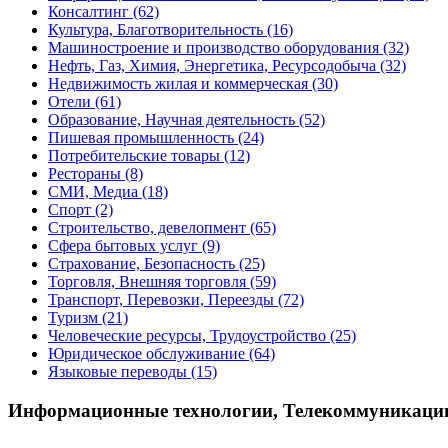
Консалтинг
(62)
Культура, Благотворительность
(16)
Машиностроение и производство оборудования
(32)
Нефть, Газ, Химия, Энергетика, Ресурсодобыча
(32)
Недвижимость жилая и коммерческая
(30)
Отели
(61)
Образование, Научная деятельность
(52)
Пишевая промышленность
(24)
Потребительские товары
(12)
Рестораны
(8)
СМИ, Медиа
(18)
Спорт
(2)
Строительство, девелопмент
(65)
Сфера бытовых услуг
(9)
Страхование, Безопасность
(25)
Торговля, Внешняя торговля
(59)
Транспорт, Перевозки, Переезды
(72)
Туризм
(21)
Человеческие ресурсы, Трудоустройство
(25)
Юридическое обслуживание
(64)
Языковые переводы
(15)
Информационные технологии, Телекоммуникаци