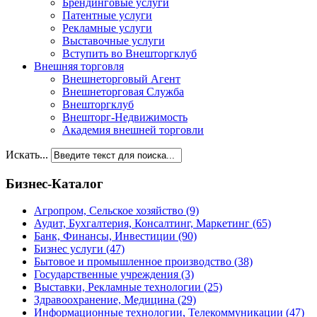
Брендинговые услуги
Патентные услуги
Рекламные услуги
Выставочные услуги
Вступить во Внешторгклуб
Внешняя торговля
Внешнеторговый Агент
Внешнеторговая Служба
Внешторгклуб
Внешторг-Недвижимость
Академия внешней торговли
Искать...
Бизнес-Каталог
Агропром, Сельское хозяйство
(9)
Аудит, Бухгалтерия, Консалтинг, Маркетинг
(65)
Банк, Финансы, Инвестиции
(90)
Бизнес услуги
(47)
Бытовое и промышленное производство
(38)
Государственные учреждения
(3)
Выставки, Рекламные технологии
(25)
Здравоохранение, Медицина
(29)
Информационные технологии, Телекоммуникации
(47)