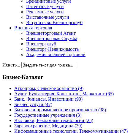
Брендинговые услуги
Патентные услуги
Рекламные услуги
Выставочные услуги
Вступить во Внешторгклуб
Внешняя торговля
Внешнеторговый Агент
Внешнеторговая Служба
Внешторгклуб
Внешторг-Недвижимость
Академия внешней торговли
Искать...
Бизнес-Каталог
Агропром, Сельское хозяйство
(9)
Аудит, Бухгалтерия, Консалтинг, Маркетинг
(65)
Банк, Финансы, Инвестиции
(90)
Бизнес услуги
(47)
Бытовое и промышленное производство
(38)
Государственные учреждения
(3)
Выставки, Рекламные технологии
(25)
Здравоохранение, Медицина
(29)
Информационные технологии, Телекоммуникации
(47)