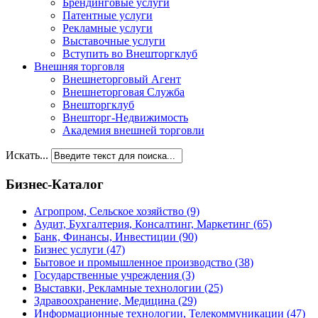
Брендинговые услуги
Патентные услуги
Рекламные услуги
Выставочные услуги
Вступить во Внешторгклуб
Внешняя торговля
Внешнеторговый Агент
Внешнеторговая Служба
Внешторгклуб
Внешторг-Недвижимость
Академия внешней торговли
Искать...
Бизнес-Каталог
Агропром, Сельское хозяйство
(9)
Аудит, Бухгалтерия, Консалтинг, Маркетинг
(65)
Банк, Финансы, Инвестиции
(90)
Бизнес услуги
(47)
Бытовое и промышленное производство
(38)
Государственные учреждения
(3)
Выставки, Рекламные технологии
(25)
Здравоохранение, Медицина
(29)
Информационные технологии, Телекоммуникации
(47)