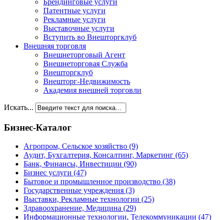
Брендинговые услуги
Патентные услуги
Рекламные услуги
Выставочные услуги
Вступить во Внешторгклуб
Внешняя торговля
Внешнеторговый Агент
Внешнеторговая Служба
Внешторгклуб
Внешторг-Недвижимость
Академия внешней торговли
Искать...
Бизнес-Каталог
Агропром, Сельское хозяйство
(9)
Аудит, Бухгалтерия, Консалтинг, Маркетинг
(65)
Банк, Финансы, Инвестиции
(90)
Бизнес услуги
(47)
Бытовое и промышленное производство
(38)
Государственные учреждения
(3)
Выставки, Рекламные технологии
(25)
Здравоохранение, Медицина
(29)
Информационные технологии, Телекоммуникации
(47)