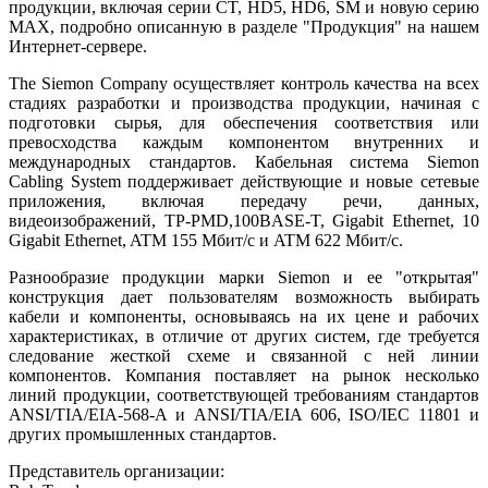
продукции, включая серии CT, HD5, HD6, SM и новую серию
MAX, подробно описанную в разделе "Продукция" на нашем
Интернет-сервере.
The Siemon Company осуществляет контроль качества на всех
стадиях разработки и производства продукции, начиная с
подготовки сырья, для обеспечения соответствия или
превосходства каждым компонентом внутренних и
международных стандартов. Кабельная система Siemon
Cabling System поддерживает действующие и новые сетевые
приложения, включая передачу речи, данных,
видеоизображений, TP-PMD,100BASE-T, Gigabit Ethernet, 10
Gigabit Ethernet, ATM 155 Мбит/с и ATM 622 Мбит/с.
Разнообразие продукции марки Siemon и ее "открытая"
конструкция дает пользователям возможность выбирать
кабели и компоненты, основываясь на их цене и рабочих
характеристиках, в отличие от других систем, где требуется
следование жесткой схеме и связанной с ней линии
компонентов. Компания поставляет на рынок несколько
линий продукции, соответствующей требованиям стандартов
ANSI/TIA/EIA-568-A и ANSI/TIA/EIA 606, ISO/IEC 11801 и
других промышленных стандартов.
Представитель организации: