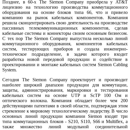
Позднее, в 60-х The Siemon Company приобрела у AT&T
лицензию на технологию производства коммутационного
оборудования на основе блоков типа 66, что и привело
компанию на рынок кабельных компонентов. Компания
решила сконцентрировать свою деятельность на производстве
пассивных телекоммуникационных компонентов, сделав
кабельные системы и коннекторы своим основным бизнесом.
С тех пор The Siemon Company выпустила несколько линий
коммутационного оборудования, компонентов кабельных
систем, тестирующих приборов и создала инженерно-
техническое подразделение, в задачи которого входит
разработка новой передовой продукции и содействие в
проектировании и монтаже кабельных систем Siemon Cabling
System.
Сегодня The Siemon Company проектирует и производит
наиболее широкий диапазон продукции для коммутации,
защиты, администрирования, маркировки и тестирования
кабельных систем на основе UTP и ScTP 100 Ом и
оптического волокна. Компания обладает более чем 200
действующими патентами в своей области, подтверждая этим
стремление к мировому технологическому лидерству. В число
основных линий продукции компании Siemon входят три
типа коммутационных блоков - S210, S110, S66 и Multiflex, а
также множество линий модульной соединительной