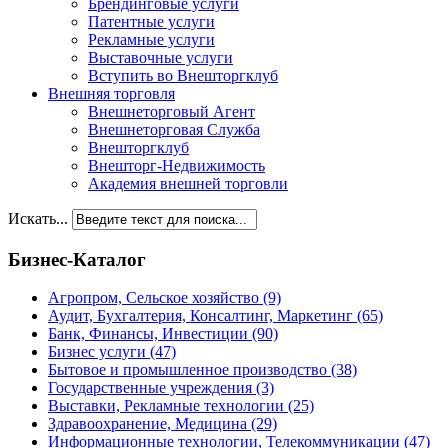
Брендинговые услуги
Патентные услуги
Рекламные услуги
Выставочные услуги
Вступить во Внешторгклуб
Внешняя торговля
Внешнеторговый Агент
Внешнеторговая Служба
Внешторгклуб
Внешторг-Недвижимость
Академия внешней торговли
Искать...
Бизнес-Каталог
Агропром, Сельское хозяйство
(9)
Аудит, Бухгалтерия, Консалтинг, Маркетинг
(65)
Банк, Финансы, Инвестиции
(90)
Бизнес услуги
(47)
Бытовое и промышленное производство
(38)
Государственные учреждения
(3)
Выставки, Рекламные технологии
(25)
Здравоохранение, Медицина
(29)
Информационные технологии, Телекоммуникации
(47)