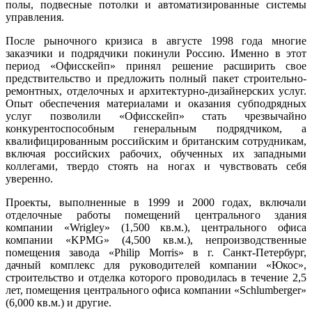
полы, подвесные потолки и автоматизированные системы
управления.
После рыночного кризиса в августе 1998 года многие
заказчики и подрядчики покинули Россию. Именно в этот
период «Офисскейп» принял решение расширить свое
предствительство и предложить полный пакет строительно-
ремонтных, отделочных и архитектурно-дизайнерских услуг.
Опыт обеспечения материалами и оказания субподрядных
услуг позволили «Офисскейп» стать чрезвычайно
конкурентоспособным генеральным подрядчиком, а
квалифицированным российским и британским сотрудникам,
включая российских рабочих, обученных их западными
коллегами, твердо стоять на ногах и чувствовать себя
уверенно.
Проекты, выполненные в 1999 и 2000 годах, включали
отделочные работы помещений центрального здания
компании «Wrigley» (1,500 кв.м.), центрального офиса
компании «KPMG» (4,500 кв.м.), непроизводственные
помещения завода «Philip Morris» в г. Санкт-Петербург,
дачный комплекс для руководителей компании «Юкос»,
строительство и отделка которого проводилась в течение 2,5
лет, помещения центрального офиса компании «Schlumberger»
(6,000 кв.м.) и другие.