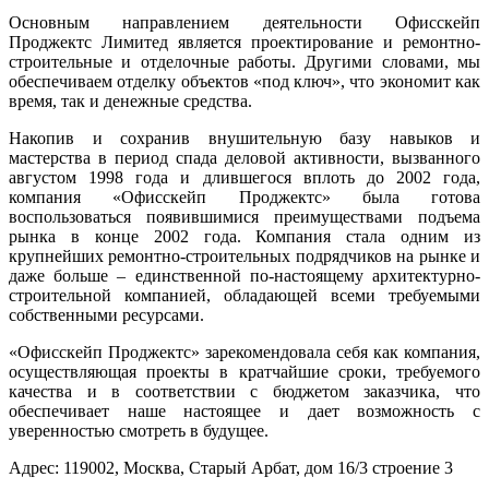
Основным направлением деятельности Офисскейп
Проджектс Лимитед является проектирование и ремонтно-
строительные и отделочные работы. Другими словами, мы
обеспечиваем отделку объектов «под ключ», что экономит как
время, так и денежные средства.
Накопив и сохранив внушительную базу навыков и
мастерства в период спада деловой активности, вызванного
августом 1998 года и длившегося вплоть до 2002 года,
компания «Офисскейп Проджектс» была готова
воспользоваться появившимися преимуществами подъема
рынка в конце 2002 года. Компания стала одним из
крупнейших ремонтно-строительных подрядчиков на рынке и
даже больше – единственной по-настоящему архитектурно-
строительной компанией, обладающей всеми требуемыми
собственными ресурсами.
«Офисскейп Проджектс» зарекомендовала себя как компания,
осуществляющая проекты в кратчайшие сроки, требуемого
качества и в соответствии с бюджетом заказчика, что
обеспечивает наше настоящее и дает возможность с
уверенностью смотреть в будущее.
Адрес: 119002, Москва, Старый Арбат, дом 16/3 строение 3