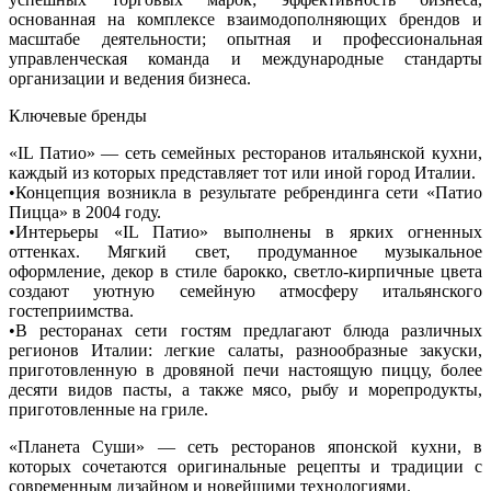
основанная на комплексе взаимодополняющих брендов и
масштабе деятельности; опытная и профессиональная
управленческая команда и международные стандарты
организации и ведения бизнеса.
Ключевые бренды
«IL Патио» — сеть семейных ресторанов итальянской кухни,
каждый из которых представляет тот или иной город Италии.
•Концепция возникла в результате ребрендинга сети «Патио
Пицца» в 2004 году.
•Интерьеры «IL Патио» выполнены в ярких огненных
оттенках. Мягкий свет, продуманное музыкальное
оформление, декор в стиле барокко, светло-кирпичные цвета
создают уютную семейную атмосферу итальянского
гостеприимства.
•В ресторанах сети гостям предлагают блюда различных
регионов Италии: легкие салаты, разнообразные закуски,
приготовленную в дровяной печи настоящую пиццу, более
десяти видов пасты, а также мясо, рыбу и морепродукты,
приготовленные на гриле.
«Планета Суши» — сеть ресторанов японской кухни, в
которых сочетаются оригинальные рецепты и традиции с
современным дизайном и новейшими технологиями.