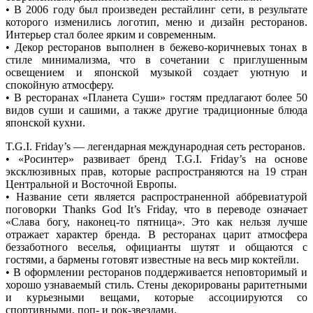
• В 2006 году был произведен рестайлинг сети, в результате
которого изменились логотип, меню и дизайн ресторанов.
Интерьер стал более ярким и современным.
• Декор ресторанов выполнен в бежево-коричневых тонах в
стиле минимализма, что в сочетании с приглушенным
освещением и японской музыкой создает уютную и
спокойную атмосферу.
• В ресторанах «Планета Суши» гостям предлагают более 50
видов суши и сашими, а также другие традиционные блюда
японской кухни.
T.G.I. Friday’s — легендарная международная сеть ресторанов.
• «Росинтер» развивает бренд T.G.I. Friday’s на основе
эксклюзивных прав, которые распространяются на 19 стран
Центральной и Восточной Европы.
• Название сети является распространенной аббревиатурой
поговорки Thanks God It’s Friday, что в переводе означает
«Слава богу, наконец-то пятница». Это как нельзя лучше
отражает характер бренда. В ресторанах царит атмосфера
беззаботного веселья, официанты шутят и общаются с
гостями, а бармены готовят известные на весь мир коктейли.
• В оформлении ресторанов поддерживается неповторимый и
хорошо узнаваемый стиль. Стены декорированы раритетными
и курьезными вещами, которые ассоциируются со
спортивными, поп- и рок-звездами.