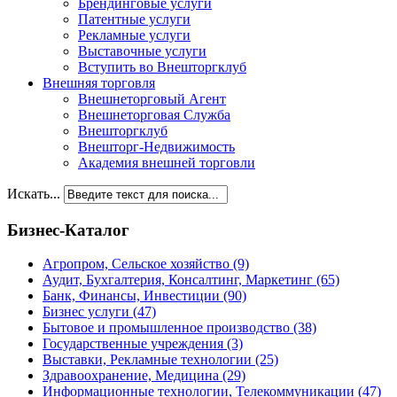
Брендинговые услуги
Патентные услуги
Рекламные услуги
Выставочные услуги
Вступить во Внешторгклуб
Внешняя торговля
Внешнеторговый Агент
Внешнеторговая Служба
Внешторгклуб
Внешторг-Недвижимость
Академия внешней торговли
Искать...
Бизнес-Каталог
Агропром, Сельское хозяйство
(9)
Аудит, Бухгалтерия, Консалтинг, Маркетинг
(65)
Банк, Финансы, Инвестиции
(90)
Бизнес услуги
(47)
Бытовое и промышленное производство
(38)
Государственные учреждения
(3)
Выставки, Рекламные технологии
(25)
Здравоохранение, Медицина
(29)
Информационные технологии, Телекоммуникации
(47)