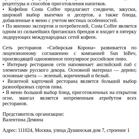
рецептуры и способов приготовления напитков.
• Кофейни Costa Coffee предлагают сэндвичи, закуски,
широкий выбор выпечки и десертов, а также блюда,
добавленные в меню с учетом местных особенностей.
• По мнению экспертов и потребителей, Costa Coffee является
одним из сильнейших британских брендов и входит в пятерку
лидирующих международных сетей кофеен.
Сеть ресторанов «Сибирская Корона» развивается по
лицензионному соглашению с компанией Sun InBev,
производящей одноименное популярное российское пиво.
• Интерьер ресторанов сети напоминает английский паб с
элементами русского декора. Основной материал — дерево;
основные цвета — зеленый, коричневый и белый.
• Визитной карточкой ресторана является большой выбор
разнообразных сортов пива.
• В меню большой выбор блюд, приготовленных на открытом
огне, мангал является непременным атрибутом всех
ресторанов.
Представитель организации:
Валентина Демина
Адрес: 111024, Москва, улица Душинская дом 7, строение 1