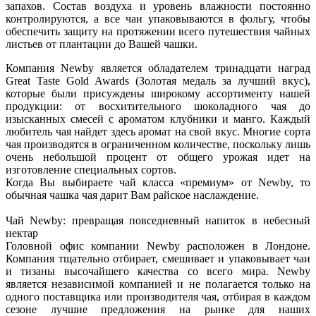
запахов. Состав воздуха и уровень влажности постоянно
контролируются, а все чаи упаковываются в фольгу, чтобы
обеспечить защиту на протяжении всего путешествия чайных
листьев от плантации до Вашей чашки.
Компания Newby является обладателем тринадцати наград
Great Taste Gold Awards (Золотая медаль за лучший вкус),
которые были присуждены широкому ассортименту нашей
продукции: от восхитительного шоколадного чая до
изысканных смесей с ароматом клубники и манго. Каждый
любитель чая найдет здесь аромат на свой вкус. Многие сорта
чая производятся в ограниченном количестве, поскольку лишь
очень небольшой процент от общего урожая идет на
изготовление специальных сортов.
Когда Вы выбираете чай класса «премиум» от Newby, то
обычная чашка чая дарит Вам райское наслаждение.
Чай Newby: превращая повседневный напиток в небесный
нектар
Головной офис компании Newby расположен в Лондоне.
Компания тщательно отбирает, смешивает и упаковывает чаи
и тизаны высочайшего качества со всего мира. Newby
является независимой компанией и не полагается только на
одного поставщика или производителя чая, отбирая в каждом
сезоне лучшие предложения на рынке для наших