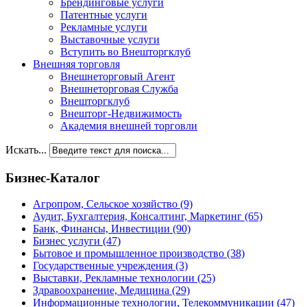
Брендинговые услуги
Патентные услуги
Рекламные услуги
Выставочные услуги
Вступить во Внешторгклуб
Внешняя торговля
Внешнеторговый Агент
Внешнеторговая Служба
Внешторгклуб
Внешторг-Недвижимость
Академия внешней торговли
Искать...
Бизнес-Каталог
Агропром, Сельское хозяйство
(9)
Аудит, Бухгалтерия, Консалтинг, Маркетинг
(65)
Банк, Финансы, Инвестиции
(90)
Бизнес услуги
(47)
Бытовое и промышленное производство
(38)
Государственные учреждения
(3)
Выставки, Рекламные технологии
(25)
Здравоохранение, Медицина
(29)
Информационные технологии, Телекоммуникации
(47)