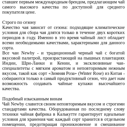
ставшее первым международным брендом, предлагающим чай
самого высокого качества по доступной для среднего
покупателя цене.
Строго по сезону
Качество чая зависит от сезона: подходящие климатические
условия для сбора чая длятся только в течение двух коротких
периодов в году. Именно в это время чайный лист обладает
всеми необходимыми качествами, характерными для данного
сорта.
Все чаи Newby - и традиционный черный чай с богатой
вкусовой палитрой, произрастающий на пышных плантациях
Индии, Шри-Ланки и Кении, и эксклюзивные чаи-
специалитеты с мягким ароматом и неповторимым нежным
вкусом, такой как сорт «Зимняя Роза» (Winter Rose) из Китая -
собираются только в самый продуктивный сезон, что дает нам
возможность создавать чайные купажи высочайшего
качества.
Подобный изысканным винам
Чай Newby славится своим неповторимым вкусом и строгими
стандартами качества. Оборудованная по последнему слову
техники чайная фабрика в Калькутте гарантирует идеальные
условия для хранения чая: каждый сорт хранится в отдельном
помещении, предотвращая проникновение и смешивание